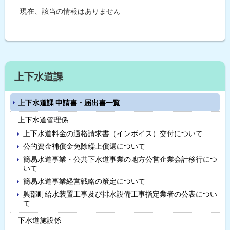
道
プ
施
現在、該当の情報はありません
設
に
係
戻
ト
る
水
ッ
道
施
プ
サ
設
上下水道課
に
係
イ
戻
上下水道課 申請書・届出書一覧
る
ド
上下水道管理係
・
上下水道料金の適格請求書（インボイス）交付について
メ
公的資金補償金免除繰上償還について
簡易水道事業・公共下水道事業の地方公営企業会計移行につ
ニ
いて
ュ
簡易水道事業経営戦略の策定について
興部町給水装置工事及び排水設備工事指定業者の公表につい
ー
て
下水道施設係