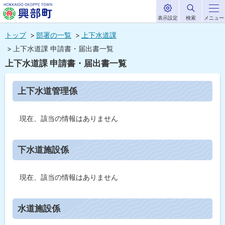
表示設定
検索
メニュー
サ
北海道興部
イ
本
ト
トップ
部署の一覧
上下水道課
内
町
文
上下水道課 申請書・届出書一覧
HOKKAIDO OKOPPE TOWN
へ
上下水道課 申請書・届出書一覧
メ
ニ
ペ
上下水道管理係
ー
ュ
ジ
内
ー
現在、該当の情報はありません
目
次
へ
上
ト
下
下水道施設係
水
ッ
道
プ
管
現在、該当の情報はありません
理
に
係
戻
ト
水道施設係
る
下
ッ
水