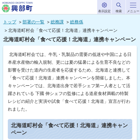
表示設定
検索
メニュー
サ
北海道興部
イ
本
ト
トップ
部署の一覧
総務課
総務係
内
町
文
北海道町村会「食べて応援！北海道」連携キャンペーン
HOKKAIDO OKOPPE TOWN
へ
北海道町村会「食べて応援！北海道」連携キャンペーン
メ
ニ
北海道町村会では、牛乳・乳製品の需要の低迷や中国による日
ュ
本産水産物の輸入規制、更には夏の猛暑による生育不良などの
影響を受けた道内の生産者を応援するため、北海道と連携して
ー
「食べて応援！北海道」連携キャンペーンを開催しました。本
へ
キャンペーンでは、北海道出身で若手シェフ第一人者として活
躍されている 下國 伸シェフの監修による道産食材満載の特製
レシピの紹介と実演や試食「食べて応援！北海道」宣言が行わ
れました。
ペ
ー
北海道町村会「食べて応援！北海道」連携キャン
ジ
ペーン
内
目