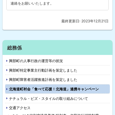
連絡をお願いいたします。
問
合
わ
せ
先
最終更新日:
2023年12月21日
ト
・
ッ
担
当
プ
窓
に
口
サ
戻
総務係
イ
る
興部町の人事行政の運営等の状況
ド
興部町特定事業主行動計画を策定しました
・
興部町障害者活躍推進計画を策定しました
メ
北海道町村会「食べて応援！北海道」連携キャンペーン
ニ
ナチュラル・ビズ・スタイルの取り組みについて
ュ
交通アクセス
ー