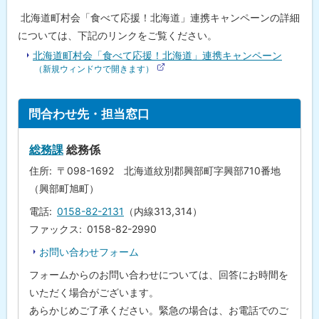
次
北海道町村会「食べて応援！北海道」連携キャンペーンの詳細
北
については、下記のリンクをご覧ください。
海
道
北海道町村会「食べて応援！北海道」連携キャンペーン
町
（新規ウィンドウで開きます）
村
(
会
外
「
部
食
サ
ト
問合わせ先・担当窓口
イ
べ
ッ
ト
て
)
応
プ
総務課
総務係
援
に
！
住所
〒098-1692 北海道紋別郡興部町字興部710番地
北
戻
海
（興部町旭町）
る
道
」
電話
0158-82-2131
（内線313,314）
連
ファックス
0158-82-2990
携
キ
お問い合わせフォーム
ャ
ン
フォームからのお問い合わせについては、回答にお時間を
ペ
ー
いただく場合がございます。
ン
あらかじめご了承ください。緊急の場合は、お電話でのご