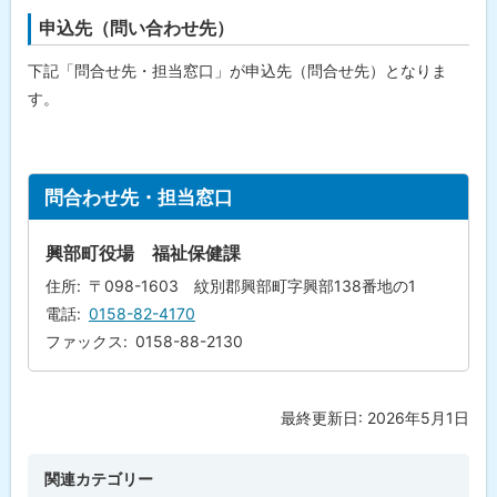
申込先（問い合わせ先）
下記「問合せ先・担当窓口」が申込先（問合せ先）となりま
す。
ト
問合わせ先・担当窓口
ッ
プ
興部町役場 福祉保健課
に
住所
〒098-1603 紋別郡興部町字興部138番地の1
戻
電話
0158-82-4170
る
ファックス
0158-88-2130
最終更新日:
2026年5月1日
ト
ッ
プ
関連カテゴリー