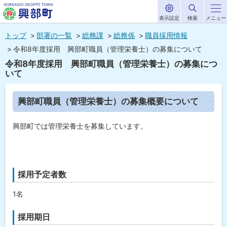
表示設定
検索
メニュー
サ
北海道興部
イ
本
ト
トップ
部署の一覧
総務課
総務係
職員採用情報
内
町
文
令和8年度採用 興部町職員（管理栄養士）の募集について
HOKKAIDO OKOPPE TOWN
へ
令和8年度採用 興部町職員（管理栄養士）の募集につ
メ
いて
ニ
ペ
ュ
興部町職員（管理栄養士）の募集概要について
ー
ジ
ー
内
興部町では管理栄養士を募集しています。
へ
目
次
興
部
町
採用予定者数
職
員
（
1名
管
理
栄
採用期日
養