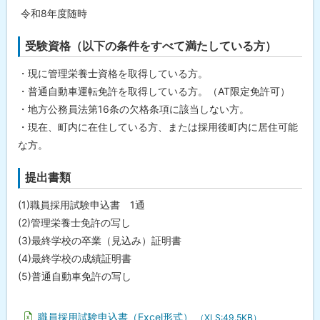
士
令和8年度随時
）
の
募
受験資格（以下の条件をすべて満たしている方）
集
概
・現に管理栄養士資格を取得している方。
要
に
・普通自動車運転免許を取得している方。（AT限定免許可）
つ
・地方公務員法第16条の欠格条項に該当しない方。
い
て
・現在、町内に在住している方、または採用後町内に居住可能
な方。
問
合
わ
提出書類
せ
先
(1)職員採用試験申込書 1通
・
担
(2)管理栄養士免許の写し
当
(3)最終学校の卒業（見込み）証明書
窓
口
(4)最終学校の成績証明書
(5)普通自動車免許の写し
職員採用試験申込書（Excel形式）
（XLS:49.5KB）