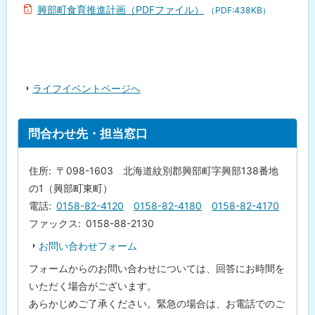
問
興部町食育推進計画（PDFファイル）
（PDF:438KB）
合
わ
せ
先
・
担
当
ライフイベントページへ
窓
口
ト
問合わせ先・担当窓口
ッ
プ
住所
〒098-1603 北海道紋別郡興部町字興部138番地
に
の1（興部町東町）
戻
電話
0158-82-4120
0158-82-4180
0158-82-4170
る
ファックス
0158-88-2130
お問い合わせフォーム
フォームからのお問い合わせについては、回答にお時間を
いただく場合がございます。
あらかじめご了承ください。緊急の場合は、お電話でのご