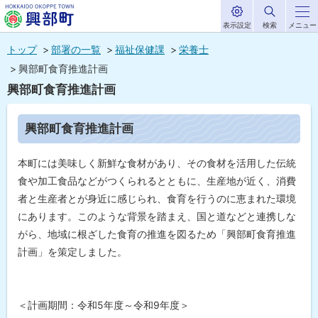
表示設定
検索
メニュー
サ
北海道興部
イ
本
ト
トップ
部署の一覧
福祉保健課
栄養士
内
町
文
興部町食育推進計画
HOKKAIDO OKOPPE TOWN
へ
興部町食育推進計画
メ
ニ
ペ
興部町食育推進計画
ー
ュ
ジ
内
ー
本町には美味しく新鮮な食材があり、その食材を活用した伝統
目
次
へ
食や加工食品などがつくられるとともに、生産地が近く、消費
興
者と生産者とが身近に感じられ、食育を行うのに恵まれた環境
部
にあります。このような背景を踏まえ、国と道などと連携しな
町
食
がら、地域に根ざした食育の推進を図るため「興部町食育推進
育
計画」を策定しました。
推
進
計
画
＜計画期間：令和5年度～令和9年度＞