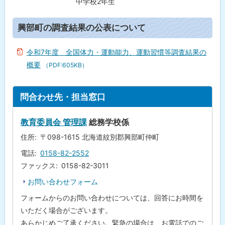
中学校2年生
ペ
ー
興部町の調査結果の公表について
ジ
内
目
令和7年度 全国体力・運動能力、運動習慣等調査結果の
次
概要
（PDF:605KB）
興
部
町
ト
の
問合わせ先・担当窓口
調
ッ
査
プ
結
教育委員会 管理課
総務学校係
果
に
の
住所
〒098-1615 北海道紋別郡興部町仲町
公
戻
表
電話
0158-82-2552
る
に
ファックス
0158-82-3011
つ
い
お問い合わせフォーム
て
フォームからのお問い合わせについては、回答にお時間を
問
いただく場合がございます。
合
わ
あらかじめご了承ください。緊急の場合は、お電話でのご