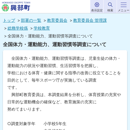
表示設定
検索
メニュー
サ
北海道興部
イ
本
ト
トップ
部署の一覧
教育委員会
教育委員会 管理課
内
町
文
総務学校係
学校教育
HOKKAIDO OKOPPE TOWN
へ
全国体力・運動能力、運動習慣等調査について
メ
全国体力・運動能力、運動習慣等調査について
ニ
ュ
全国体力・運動能力、運動習慣等調査は、児童生徒の体力・
運動能力の状況や運動習慣、生活習慣等を把握し、
ー
学校における体育・健康に関する指導の改善に役立てることを
へ
目的として、毎年スポーツ庁が実施している調査
です。
興部町教育委員は、本調査結果を分析し、体育授業の充実や
日常的な運動機会の確保など、教育施策の充実に
努めてまいります。
○調査対象学年 小学校5年生