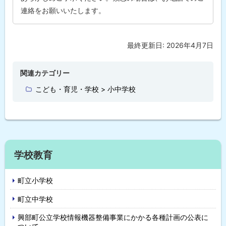
せ
連絡をお願いいたします。
先
・
担
当
窓
最終更新日:
2026年4月7日
ト
口
ッ
プ
関連カテゴリー
に
こども・育児・学校 > 小中学校
戻
る
サ
学校教育
イ
町立小学校
ド
町立中学校
・
興部町公立学校情報機器整備事業にかかる各種計画の公表に
メ