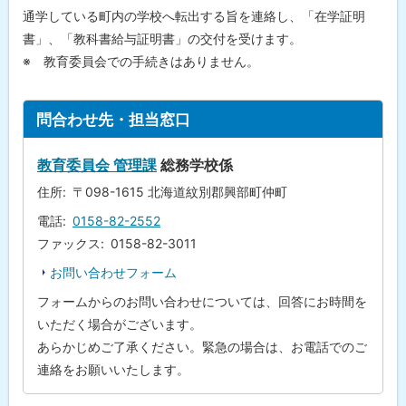
入
プ
通学している町内の学校へ転出する旨を連絡し、「在学証明
に
書」、「教科書給与証明書」の交付を受けます。
町
戻
外
※ 教育委員会での手続きはありません。
へ
る
の
転
ト
出
問合わせ先・担当窓口
ッ
問
プ
教育委員会 管理課
総務学校係
合
に
わ
住所
〒098-1615 北海道紋別郡興部町仲町
せ
戻
先
電話
0158-82-2552
る
・
担
ファックス
0158-82-3011
当
窓
お問い合わせフォーム
口
フォームからのお問い合わせについては、回答にお時間を
いただく場合がございます。
あらかじめご了承ください。緊急の場合は、お電話でのご
連絡をお願いいたします。