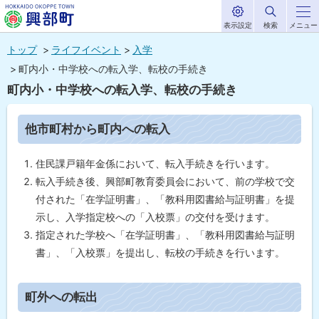
表示設定
検索
メニュー
サ
北海道興部
イ
本
ト
トップ
ライフイベント
入学
内
町
文
町内小・中学校への転入学、転校の手続き
HOKKAIDO OKOPPE TOWN
へ
町内小・中学校への転入学、転校の手続き
メ
ニ
ペ
他市町村から町内への転入
ー
ュ
ジ
内
ー
住民課戸籍年金係において、転入手続きを行います。
目
次
へ
転入手続き後、興部町教育委員会において、前の学校で交
他
付された「在学証明書」、「教科用図書給与証明書」を提
市
示し、入学指定校への「入校票」の交付を受けます。
町
村
指定された学校へ「在学証明書」、「教科用図書給与証明
か
書」、「入校票」を提出し、転校の手続きを行います。
ら
町
内
へ
ト
町外への転出
の
ッ
転