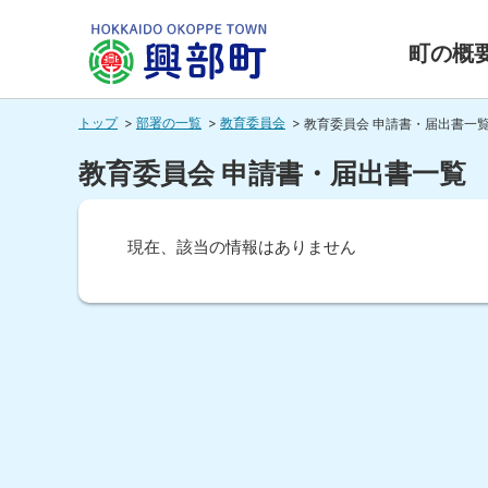
本
本
文
文
町の概
へ
へ
北海道興
メ
戻
トップ
部署の一覧
教育委員会
教育委員会 申請書・届出書一
ニ
る
部町
ュ
メ
教育委員会 申請書・届出書一覧
ー
ニ
HOKKAIDO OKOPPE TOWN
へ
ュ
現在、該当の情報はありません
ー
ト
へ
ッ
戻
プ
る
に
ペ
戻
ー
る
ジ
の