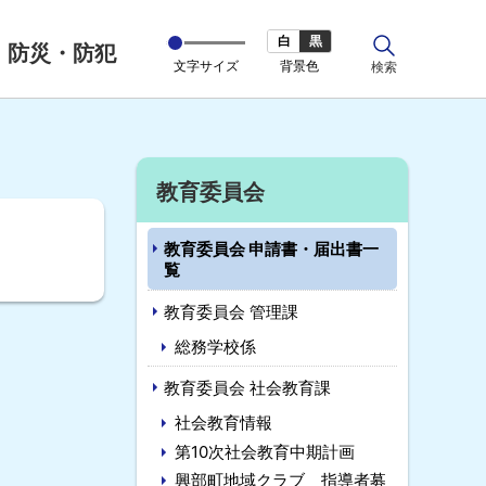
白
黒
防災・防犯
文字サイズ
背景色
サ
検索
イ
ト
内
サ
教育委員会
イ
教育委員会 申請書・届出書一
ド
覧
・
教育委員会 管理課
メ
総務学校係
ニ
教育委員会 社会教育課
社会教育情報
ュ
第10次社会教育中期計画
ー
興部町地域クラブ 指導者募