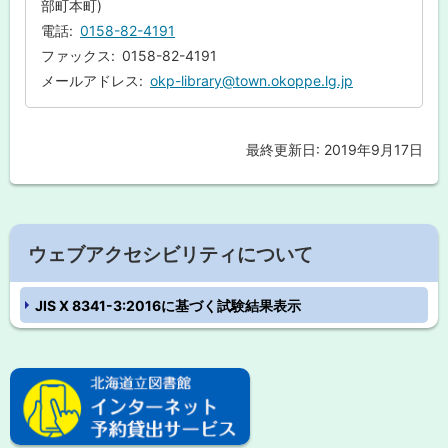
部町本町)
る
電話
0158-82-4191
ファックス
0158-82-4191
メールアドレス
okp-library@town.okoppe.lg.jp
最終更新日:
2019年9月17日
ト
ッ
プ
に
サ
戻
ウェブアクセシビリティについて
イ
る
JIS X 8341-3:2016に基づく試験結果表示
ド
・
ピ
メ
ッ
ク
ニ
ア