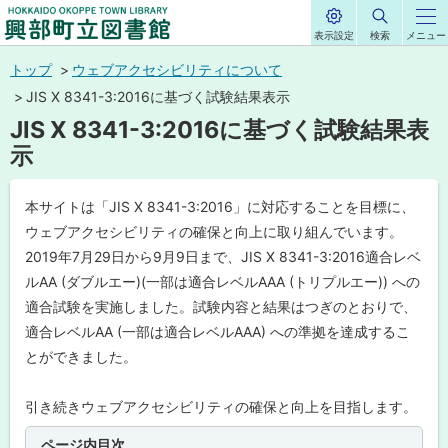
表示設定
検索
メニュー
サ
興部町立図書館
イ
本
ト
トップ
ウェブアクセシビリティについて
内
HOKKAIDO OKOPPE TOWN LIBRARY
文
JIS X 8341-3:2016に基づく試験結果表示
へ
JIS X 8341-3:2016に基づく試験結果表
メ
示
ニ
ュ
本サイトは「JIS X 8341-3:2016」に対応することを目標に、
ー
ウェブアクセシビリティの確保と向上に取り組んでいます。
へ
2019年7月29日から9月9日まで、JIS X 8341-3:2016適合レベ
ルAA (ダブルエー)(一部は適合レベルAAA (トリプルエー)) への
適合試験を実施しました。試験内容と結果はつぎのとおりで、
適合レベルAA (一部は適合レベルAAA) への準拠を達成するこ
とができました。
引き続きウェブアクセシビリティの確保と向上を目指します。
ページ内目次