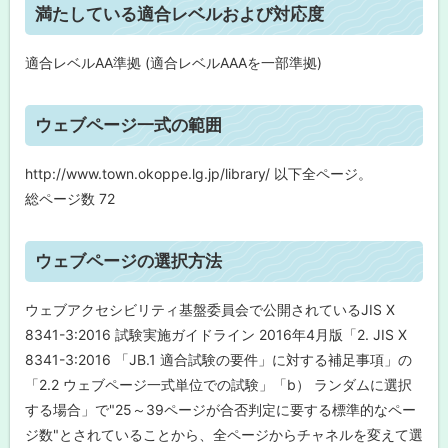
ト
満たしている適合レベルおよび対応度
る
ッ
プ
適合レベルAA準拠 (適合レベルAAAを一部準拠)
に
戻
ト
ウェブページ一式の範囲
る
ッ
プ
http://www.town.okoppe.lg.jp/library/ 以下全ページ。
に
総ページ数 72
戻
る
ト
ウェブページの選択方法
ッ
プ
ウェブアクセシビリティ基盤委員会で公開されているJIS X
に
8341-3:2016 試験実施ガイドライン 2016年4月版「2. JIS X
戻
8341-3:2016 「JB.1 適合試験の要件」に対する補足事項」の
る
「2.2 ウェブページ一式単位での試験」「b） ランダムに選択
する場合」で"25～39ページが合否判定に要する標準的なペー
ジ数"とされていることから、全ページからチャネルを変えて選