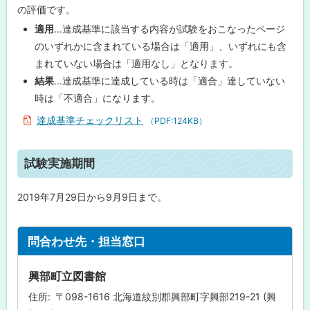
戻
の評価です。
る
適用
…達成基準に該当する内容が試験をおこなったページ
のいずれかに含まれている場合は「適用」、いずれにも含
まれていない場合は「適用なし」となります。
結果
…達成基準に達成している時は「適合」達していない
時は「不適合」になります。
達成基準チェックリスト
（PDF:124KB）
ト
試験実施期間
ッ
プ
2019年7月29日から9月9日まで。
に
戻
ト
問合わせ先・担当窓口
る
ッ
プ
興部町立図書館
に
住所
〒098-1616 北海道紋別郡興部町字興部219-21 (興
戻