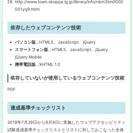
http://www.town.okoppe.lg.jp/library/info/nbm3tm0000
001yq9.html
ト
依存したウェブコンテンツ技術
ッ
プ
パソコン版
…HTML5、JavaScript、jQuery
に
スマートフォン版
…HTML5、JavaScript、jQuery、
戻
jQuery Mobile
る
携帯電話版
…XHTML 1.0
依存していないが使用しているウェブコンテンツ技術
PDF
ト
達成基準チェックリスト
ッ
プ
2019年7月29日から9月9日に実施したウェブアクセシビリティ
に
試験達成基準チェックリストとリストに対しておこなった全体