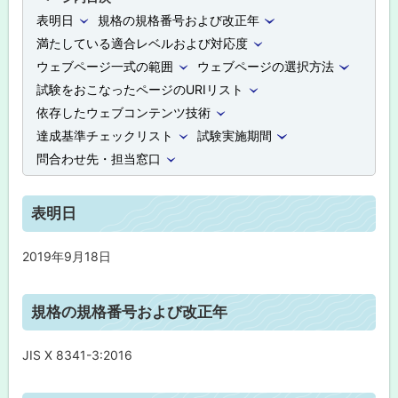
表明日
規格の規格番号および改正年
満たしている適合レベルおよび対応度
ウェブページ一式の範囲
ウェブページの選択方法
試験をおこなったページのURIリスト
依存したウェブコンテンツ技術
達成基準チェックリスト
試験実施期間
問合わせ先・担当窓口
表明日
2019年9月18日
ト
規格の規格番号および改正年
ッ
プ
JIS X 8341-3:2016
に
戻