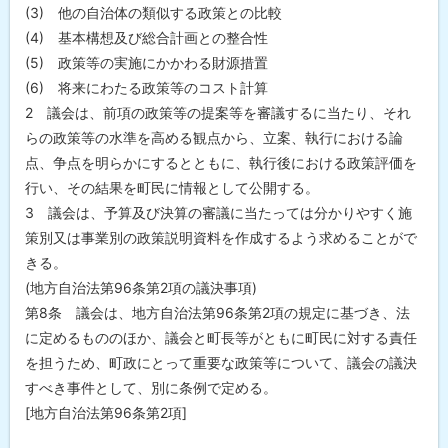
(3) 他の自治体の類似する政策との比較
(4) 基本構想及び総合計画との整合性
(5) 政策等の実施にかかわる財源措置
(6) 将来にわたる政策等のコスト計算
2 議会は、前項の政策等の提案等を審議するに当たり、それ
らの政策等の水準を高める観点から、立案、執行における論
点、争点を明らかにするとともに、執行後における政策評価を
行い、その結果を町民に情報として公開する。
3 議会は、予算及び決算の審議に当たっては分かりやすく施
策別又は事業別の政策説明資料を作成するよう求めることがで
きる。
(地方自治法第96条第2項の議決事項)
第8条 議会は、地方自治法第96条第2項の規定に基づき、法
に定めるもののほか、議会と町長等がともに町民に対する責任
を担うため、町政にとって重要な政策等について、議会の議決
すべき事件として、別に条例で定める。
[地方自治法第96条第2項]