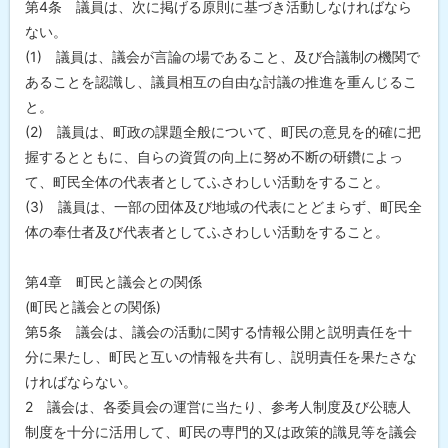
第4条 議員は、次に掲げる原則に基づき活動しなければなら
ない。
(1) 議員は、議会が言論の場であること、及び合議制の機関で
あることを認識し、議員相互の自由な討議の推進を重んじるこ
と。
(2) 議員は、町政の課題全般について、町民の意見を的確に把
握するとともに、自らの資質の向上に努め不断の研鑽によっ
て、町民全体の代表者としてふさわしい活動をすること。
(3) 議員は、一部の団体及び地域の代表にとどまらず、町民全
体の奉仕者及び代表者としてふさわしい活動をすること。
第4章 町民と議会との関係
(町民と議会との関係)
第5条 議会は、議会の活動に関する情報公開と説明責任を十
分に果たし、町民と互いの情報を共有し、説明責任を果たさな
ければならない。
2 議会は、各委員会の運営に当たり、参考人制度及び公聴人
制度を十分に活用して、町民の専門的又は政策的識見等を議会