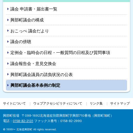
イ
る
議会 申請書・届出書一覧
ド
興部町議会の構成
・
おこっぺ 議会だより
メ
議会の傍聴
ニ
定例会・臨時会の日程・一般質問の日程及び質問事項
ュ
議会報告会・意見交換会
ー
興部町議会議員の請負状況の公表
興部町議会基本条例の制定
サイトについて
ウェブアクセシビリティについて
リンク集
サイトマップ
興部町役場
〒098-1692
北海道紋別郡興部町字興部710番地（興部町旭町）
電話：
0158-82-2131
ファックス番号：0158-82-2990
©
1999〜 北海道興部町 All rights reserved.