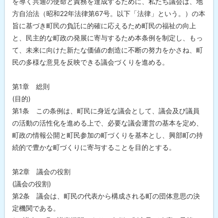
を導く共通の使命と責務を達成するために、私たち議会は、地
当
窓
方自治法（昭和22年法律第67号。以下「法律」という。）の本
口
旨に基づき町民の負託に的確に応えるため町民の福祉の向上
と、民主的な町政の発展に寄与するため本条例を制定し、もっ
て、未来に向けた新たな価値の創造に不断の努力をかさね、町
民の多様な意見を反映できる議会づくりを進める。
第1章 総則
(目的)
第1条 この条例は、町民に身近な議会として、議会及び議員
の活動の活性化を進める上で、必要な議会運営の基本を定め、
町政の情報公開と町民参加の町づくりを基本とし、興部町の持
続的で豊かな町づくりに寄与することを目的とする。
第2章 議会の役割
(議会の役割)
第2条 議会は、町民の代表から構成される町の団体意思の決
定機関である。