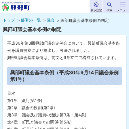
表示設定
検索
メニュー
サ
北海道興部
イ
本
ト
トップ
部署の一覧
議会
興部町議会基本条例の制定
内
町
文
興部町議会基本条例の制定
HOKKAIDO OKOPPE TOWN
へ
メ
平成30年第3回興部町議会定例会において、興部町議会基本条
ニ
例を議員提案により提出し、可決されました。
ュ
興部町議会基本条例は、前文と9章立てで構成されています。
ー
ペ
ー
興部町議会基本条例（平成30年9月14日議会条例
へ
ジ
第1号）
内
目
次
目次
興
第1章 総則(第1条)
部
町
第2章 議会の役割(第2条)
議
第3章 議会及び議員の活動(第3条・第4条)
会
基
第4章 町民と議会との関係(第5条)
本