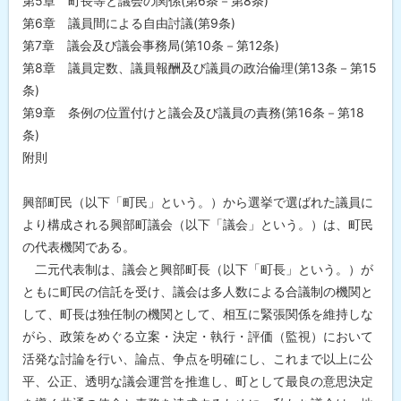
第5章 町長等と議会の関係(第6条－第8条)
条
例
第6章 議員間による自由討議(第9条)
（
平
第7章 議会及び議会事務局(第10条－第12条)
成
第8章 議員定数、議員報酬及び議員の政治倫理(第13条－第15
3
0
条)
年
第9章 条例の位置付けと議会及び議員の責務(第16条－第18
9
月
条)
14
附則
日
議
会
条
興部町民（以下「町民」という。）から選挙で選ばれた議員に
例
より構成される興部町議会（以下「議会」という。）は、町民
第
1
の代表機関である。
号
二元代表制は、議会と興部町長（以下「町長」という。）が
）
ともに町民の信託を受け、議会は多人数による合議制の機関と
問
して、町長は独任制の機関として、相互に緊張関係を維持しな
合
がら、政策をめぐる立案・決定・執行・評価（監視）において
わ
せ
活発な討論を行い、論点、争点を明確にし、これまで以上に公
先
平、公正、透明な議会運営を推進し、町として最良の意思決定
・
担