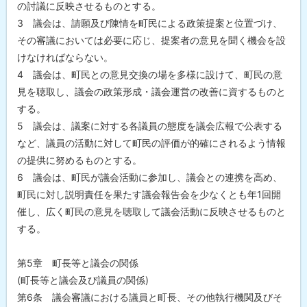
の討議に反映させるものとする。
3 議会は、請願及び陳情を町民による政策提案と位置づけ、
その審議においては必要に応じ、提案者の意見を聞く機会を設
けなければならない。
4 議会は、町民との意見交換の場を多様に設けて、町民の意
見を聴取し、議会の政策形成・議会運営の改善に資するものと
する。
5 議会は、議案に対する各議員の態度を議会広報で公表する
など、議員の活動に対して町民の評価が的確にされるよう情報
の提供に努めるものとする。
6 議会は、町民が議会活動に参加し、議会との連携を高め、
町民に対し説明責任を果たす議会報告会を少なくとも年1回開
催し、広く町民の意見を聴取して議会活動に反映させるものと
する。
第5章 町長等と議会の関係
(町長等と議会及び議員の関係)
第6条 議会審議における議員と町長、その他執行機関及びそ