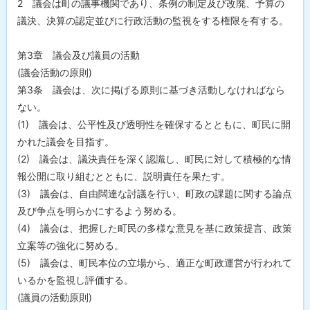
2 議会は町の議事機関であり、条例の制定及び改廃、予算の
議決、決算の認定並びに行政活動の監視をする権限を有する。
第3章 議会及び議員の活動
(議会活動の原則)
第3条 議会は、次に掲げる原則に基づき活動しなければなら
ない。
(1) 議会は、公平性及び透明性を確保するとともに、町民に開
かれた議会を目指す。
(2) 議会は、議決責任を深く認識し、町民に対して積極的な情
報公開に取り組むとともに、説明責任を果たす。
(3) 議会は、自由闊達な討議を行い、町政の課題に関する論点
及び争点を明らかにするよう努める。
(4) 議会は、把握した町民の多様な意見を基に政策提言、政策
立案等の強化に努める。
(5) 議会は、町民本位の立場から、適正な町政運営が行われて
いるかを監視し評価する。
(議員の活動原則)