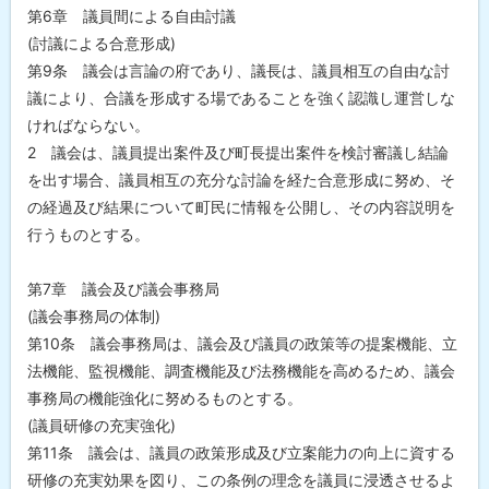
第6章 議員間による自由討議
(討議による合意形成)
第9条 議会は言論の府であり、議長は、議員相互の自由な討
議により、合議を形成する場であることを強く認識し運営しな
ければならない。
2 議会は、議員提出案件及び町長提出案件を検討審議し結論
を出す場合、議員相互の充分な討論を経た合意形成に努め、そ
の経過及び結果について町民に情報を公開し、その内容説明を
行うものとする。
第7章 議会及び議会事務局
(議会事務局の体制)
第10条 議会事務局は、議会及び議員の政策等の提案機能、立
法機能、監視機能、調査機能及び法務機能を高めるため、議会
事務局の機能強化に努めるものとする。
(議員研修の充実強化)
第11条 議会は、議員の政策形成及び立案能力の向上に資する
研修の充実効果を図り、この条例の理念を議員に浸透させるよ