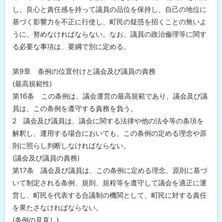
し、良心と責任感を持って議員の品位を保持し、自己の地位に
基づく影響力を不正に行使し、町民の疑惑を招くことの無いよ
うに、努めなければならない。なお、議員の政治倫理等に関す
る必要な事項は、要綱で別に定める。
第9章 条例の位置付けと議会及び議員の責務
(最高規範性)
第16条 この条例は、議会運営の最高規範であり、議会及び議
員は、この条例を遵守する責務を負う。
2 議会及び議員は、議会に関する法律や他の法令等の条項を
解釈し、運用する場合においても、この条例の定める理念や原
則に照らし判断しなければならない。
(議会及び議員の責務)
第17条 議会及び議員は、この条例に定める理念、原則に基づ
いて制定される条例、規則、規程等を遵守して議会を適正に運
営し、町民を代表する合議制の機関として、町民に対する責任
を果たさなければならない。
(条例の見直し)