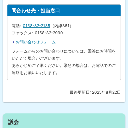
ト
問合わせ先・担当窓口
ッ
プ
電話
0158-82-2135
（内線361）
に
ファックス
0158-82-2990
戻
お問い合わせフォーム
る
フォームからのお問い合わせについては、回答にお時間を
いただく場合がございます。
あらかじめご了承ください。緊急の場合は、お電話でのご
連絡をお願いいたします。
最終更新日:
2025年8月22日
ト
ッ
プ
に
サ
戻
議会