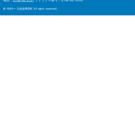
電話：
0158-82-2131
ファックス番号：0158-82-2990
ュ
©
1999〜 北海道興部町 All rights reserved.
本
ー
文
へ
戻
る
メ
ニ
ュ
ー
へ
戻
る
ペ
ー