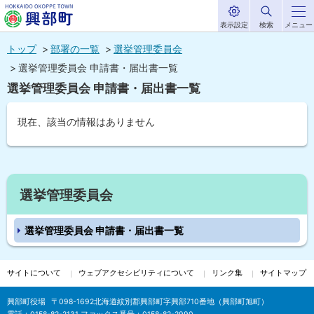
表示設定
検索
メニュー
サ
北海道興部
イ
本
ト
トップ
部署の一覧
選挙管理委員会
内
町
文
選挙管理委員会 申請書・届出書一覧
HOKKAIDO OKOPPE TOWN
へ
選挙管理委員会 申請書・届出書一覧
メ
ニ
現在、該当の情報はありません
ュ
ト
ー
ッ
へ
プ
サ
選挙管理委員会
に
イ
戻
選挙管理委員会 申請書・届出書一覧
る
ド
・
サイトについて
ウェブアクセシビリティについて
リンク集
サイトマップ
メ
興部町役場
〒098-1692
北海道紋別郡興部町字興部710番地（興部町旭町）
ニ