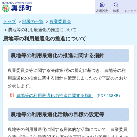
表示設定
検索
メニュー
サ
北海道興部
イ
本
ト
トップ
部署の一覧
農業委員会
内
町
文
農地等の利用最適化の推進について
HOKKAIDO OKOPPE TOWN
へ
農地等の利用最適化の推進について
メ
ニ
ペ
農地等の利用最適化の推進に関する指針
ー
ュ
ジ
内
ー
農業委員会等に関する法律第7条の規定に基づき、農地等の利
目
次
へ
用最適化の推進に関する指針を策定しましたので下記のとおり
農
公表します。
地
等
農地等の利用最適化の推進に関する指針
（PDF:238KB）
の
利
用
ト
農地等の利用最適化活動の目標の設定等
最
適
ッ
化
プ
の
農地等の利用最適化に関する具体的な活動について、農業委員
推
に
会等に関する法律第37条に基づき下記のとおり設定しましたの