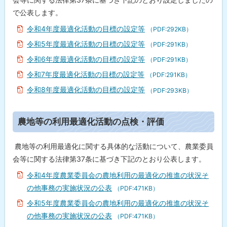
進
戻
に
で公表します。
関
る
す
令和4年度最適化活動の目標の設定等
（PDF:292KB）
る
指
令和5年度最適化活動の目標の設定等
（PDF:291KB）
針
令和6年度最適化活動の目標の設定等
（PDF:291KB）
農
令和7年度最適化活動の目標の設定等
（PDF:291KB）
地
等
令和8年度最適化活動の目標の設定等
（PDF:293KB）
の
利
用
ト
農地等の利用最適化活動の点検・評価
最
適
ッ
化
プ
活
農地等の利用最適化に関する具体的な活動について、農業委員
動
に
会等に関する法律第37条に基づき下記のとおり公表します。
の
戻
目
令和4年度農業委員会の農地利用の最適化の推進の状況そ
標
る
の
の他事務の実施状況の公表
（PDF:471KB）
設
定
令和5年度農業委員会の農地利用の最適化の推進の状況そ
等
の他事務の実施状況の公表
（PDF:471KB）