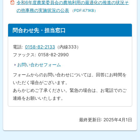
令和6年度農業委員会の農地利用の最適化の推進の状況そ
農
地
の他事務の実施状況の公表
（PDF:471KB）
等
の
利
ト
用
問合わせ先・担当窓口
最
ッ
適
プ
化
電話
0158-82-2133
（内線333）
活
に
動
ファックス
0158-82-2990
の
戻
点
お問い合わせフォーム
る
検
・
フォームからのお問い合わせについては、回答にお時間を
評
いただく場合がございます。
価
あらかじめご了承ください。緊急の場合は、お電話でのご
問
連絡をお願いいたします。
合
わ
せ
先
最終更新日:
2025年4月1日
ト
・
担
ッ
当
プ
窓