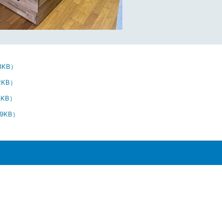
3KB）
2KB）
4KB）
59KB）