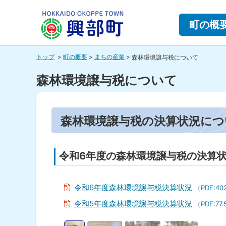
本
本
文
文
町の概
へ
へ
北海道興
メ
戻
トップ
町の概要
まちの産業
森林環境譲与税について
ニ
る
部町
ュ
メ
森林環境譲与税について
ー
ニ
HOKKAIDO OKOPPE TOWN
へ
ュ
ペ
森林環境譲与税の決算状況につ
ー
ー
ジ
へ
内
戻
目
令和6年度の森林環境譲与税の決算
次
る
森
ペ
林
令和6年度森林環境譲与税決算状況
（PDF:40
ー
環
境
令和5年度森林環境譲与税決算状況
ジ
（PDF:77
譲
の
与
画