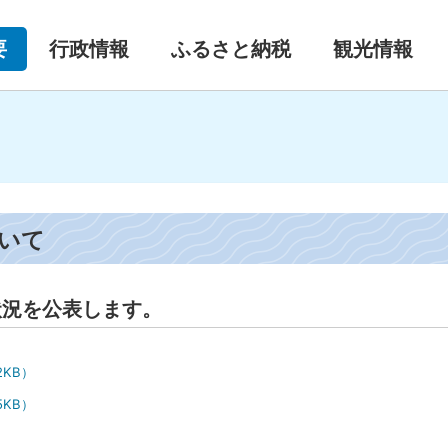
要
行政情報
ふるさと納税
観光情報
いて
状況を公表します。
2KB）
.5KB）