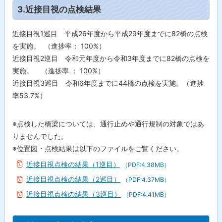
ト
3.近接目視の点検結果
ッ
プ
近接目視1巡目 平成26年度から平成29年度までに82橋の点検
に
を実施。 （進捗率： 100%）
戻
近接目視2巡目 令和元年度から令和3年度までに82橋の点検を
る
実施。 （進捗率 ： 100%）
近接目視3巡目 令和6年度までに44橋の点検を実施。（進捗
率53.7%）
※点検した橋梁については、通行止めや通行規制の対象ではあ
りませんでした。
※位置図・点検結果は以下のファイルをご覧ください。
近接目視点検の結果（1巡目）
（PDF:4.38MB）
近接目視点検の結果（2巡目）
（PDF:4.37MB）
近接目視点検の結果（3巡目）
（PDF:4.41MB）
ト