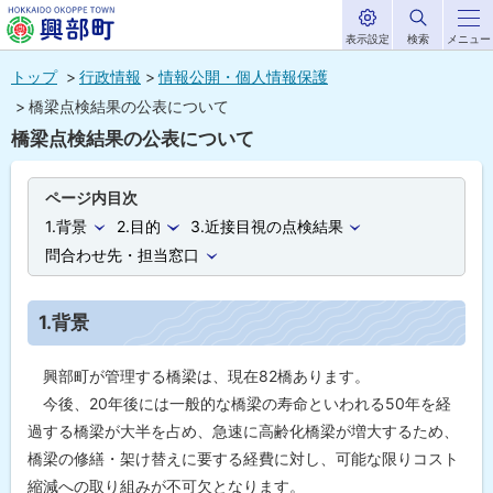
表示設定
検索
メニュー
サ
北海道興部
イ
本
ト
トップ
行政情報
情報公開・個人情報保護
内
町
文
橋梁点検結果の公表について
HOKKAIDO OKOPPE TOWN
へ
橋梁点検結果の公表について
メ
ニ
ページ内目次
ュ
1.背景
2.目的
3.近接目視の点検結果
ー
問合わせ先・担当窓口
へ
1.背景
興部町が管理する橋梁は、現在82橋あります。
今後、20年後には一般的な橋梁の寿命といわれる50年を経
過する橋梁が大半を占め、急速に高齢化橋梁が増大するため、
橋梁の修繕・架け替えに要する経費に対し、可能な限りコスト
縮減への取り組みが不可欠となります。