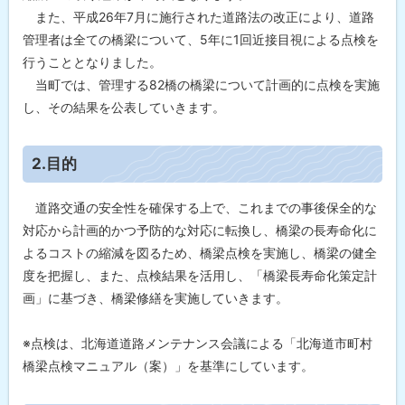
また、平成26年7月に施行された道路法の改正により、道路
管理者は全ての橋梁について、5年に1回近接目視による点検を
行うこととなりました。
当町では、管理する82橋の橋梁について計画的に点検を実施
し、その結果を公表していきます。
ト
2.目的
ッ
プ
道路交通の安全性を確保する上で、これまでの事後保全的な
に
対応から計画的かつ予防的な対応に転換し、橋梁の長寿命化に
戻
よるコストの縮減を図るため、橋梁点検を実施し、橋梁の健全
る
度を把握し、また、点検結果を活用し、「橋梁長寿命化策定計
画」に基づき、橋梁修繕を実施していきます。
※点検は、北海道道路メンテナンス会議による「北海道市町村
橋梁点検マニュアル（案）」を基準にしています。