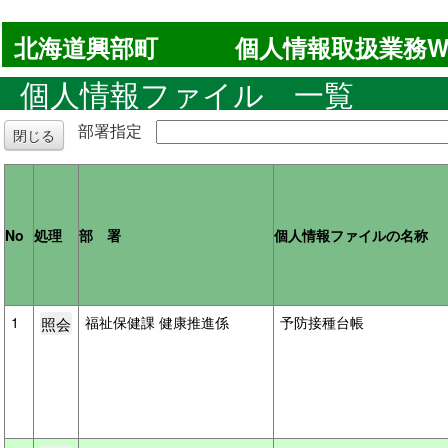
北海道興部町
個人情報取扱業務W
個人情報ファイル 一覧
部署指定
閉じる
No
処理
部 署
個人情報ファイルの名称
1
福祉保健課 健康推進係
予防接種台帳