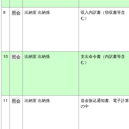
9
出納室 出納係
収入内訳書（領収書等含
む）
10
出納室 出納係
支出命令書（内訳書等含
む）
11
出納室 出納係
送金振込通知書、電子計算
の中