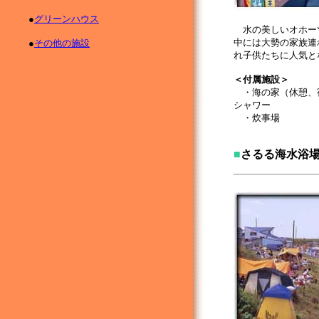
●
グリーンハウス
水の美しいオホー
中には大勢の家族連
●
その他の施設
れ子供たちに人気と
＜付属施設＞
・海の家（休憩、
シャワー
・炊事場
■
さるる海水浴