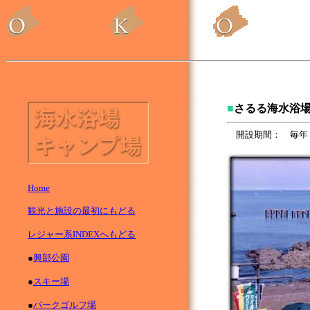
■
さるる海水浴
開設期間： 毎年
Home
観光と施設の最初にもどる
レジャー系INDEXへもどる
●
興部公園
●
スキー場
●
パークゴルフ場