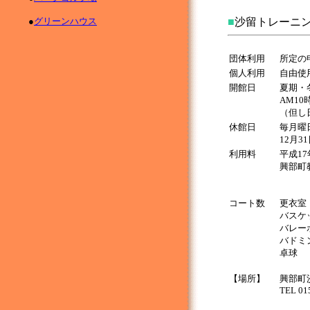
●
グリーンハウス
■
沙留トレーニ
団体利用
所定の
個人利用
自由使
開館日
夏期・
AM10
（但し
休館日
毎月曜
12月3
利用料
平成1
興部町
コート数
更衣室
バスケ
バレー
バドミ
卓球
【場所】
興部町
TEL 01