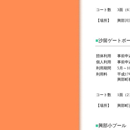
コート数
3面（
【場所】
興部川
■
沙留ゲートボ
団体利用
事前申
個人利用
事前申
利用期間
5月～1
利用料
平成1
興部町
コート数
1面（
【場所】
興部町
■
興部小プール