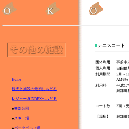
■
テニスコート
団体利用
事前申
個人利用
自由使
利用期間
5月～1
Home
AM8時
利用料
平成1
観光と施設の最初にもどる
興部町
レジャー系INDEXへもどる
コート数
2面（
●
興部公園
【場所】
興部町
●
スキー場
●
パークゴルフ場